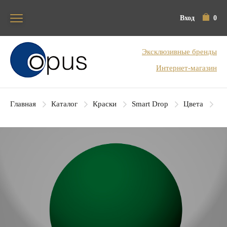
Вход
0
Блок поиска
Эксклюзивные бренды
Интернет-магазин
Главная
Каталог
Краски
Smart Drop
Цвета
SD