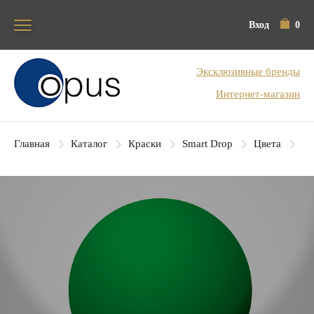
Вход
0
Блок поиска
Эксклюзивные бренды
Интернет-магазин
Главная
Каталог
Краски
Smart Drop
Цвета
SD