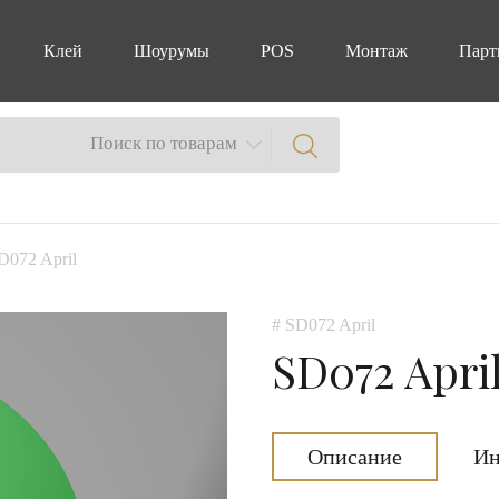
Клей
Шоурумы
POS
Монтаж
Парт
Поиск по товарам
D072 April
# SD072 April
SD072 Apri
Описание
Ин