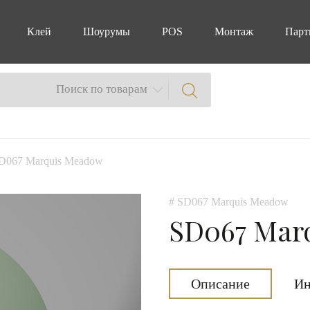
Клей
Шоурумы
POS
Монтаж
Парт
Поиск по товарам
D067 Marquis Meadow
# SD067 Marquis Meadow
SD067 Mar
Описание
Ин