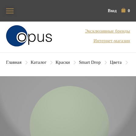
Вход
0
Блок поиска
Эксклюзивные бренды
Интернет-магазин
Главная
Каталог
Краски
Smart Drop
Цвета
SD