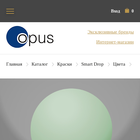
Вход
0
Блок поиска
Эксклюзивные бренды
Интернет-магазин
Главная
Каталог
Краски
Smart Drop
Цвета
SD