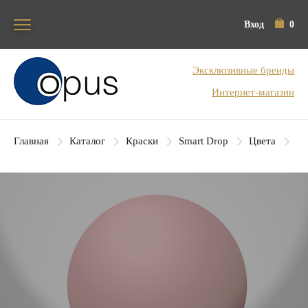
Вход
0
Блок поиска
Эксклюзивные бренды
Интернет-магазин
Главная
Каталог
Краски
Smart Drop
Цвета
SD