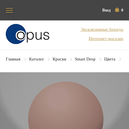
Вход
0
Блок поиска
Эксклюзивные бренды
Интернет-магазин
Главная
Каталог
Краски
Smart Drop
Цвета
SD