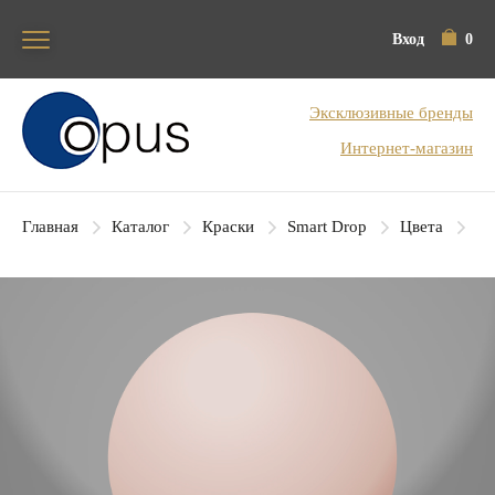
Вход
0
Блок поиска
Эксклюзивные бренды
Интернет-магазин
Главная
Каталог
Краски
Smart Drop
Цвета
SD