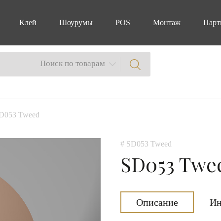
Клей
Шоурумы
POS
Монтаж
Парт
Поиск по товарам
D053 Tweed
# SD053 Tweed
SD053 Twe
Описание
Ин