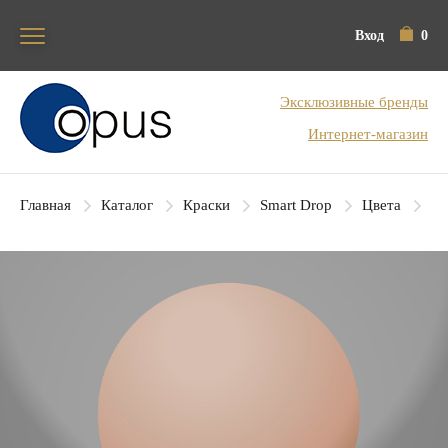
Вход
0
Блок поиска
Эксклюзивные бренды
Интернет-магазин
Главная
Каталог
Краски
Smart Drop
Цвета
SD