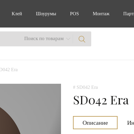
Клей
Шоурумы
POS
Монтаж
Парт
Поиск по товарам
D042 Era
# SD042 Era
SD042 Era
Описание
Ин