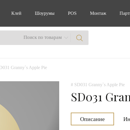
Клей
Шоурумы
POS
Монтаж
Парт
Поиск по товарам
D031 Granny`s Apple Pie
# SD031 Granny`s Apple Pie
SD031 Gran
Описание
Ин