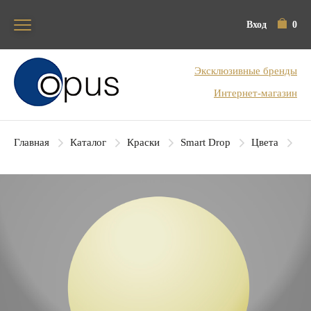
Вход
0
Блок поиска
Эксклюзивные бренды
Интернет-магазин
Главная
Каталог
Краски
Smart Drop
Цвета
SD