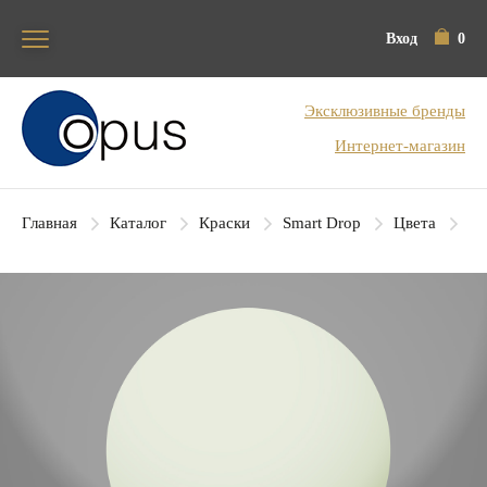
Вход
0
Блок поиска
Эксклюзивные бренды
Интернет-магазин
Главная
Каталог
Краски
Smart Drop
Цвета
SD