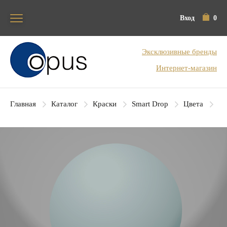
Вход
0
Блок поиска
Эксклюзивные бренды
Интернет-магазин
Главная
Каталог
Краски
Smart Drop
Цвета
SD