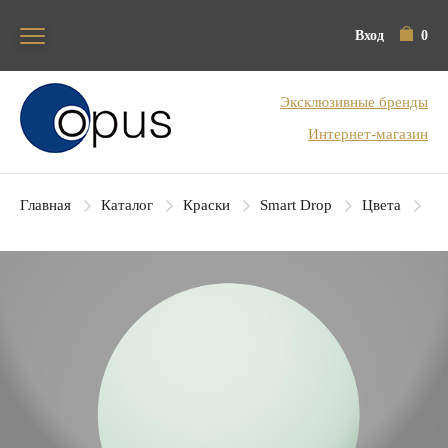
Вход
0
Блок поиска
Эксклюзивные бренды
Интернет-магазин
Главная
Каталог
Краски
Smart Drop
Цвета
SD