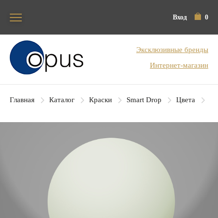
Вход
0
Блок поиска
Эксклюзивные бренды
Интернет-магазин
Главная
Каталог
Краски
Smart Drop
Цвета
SD