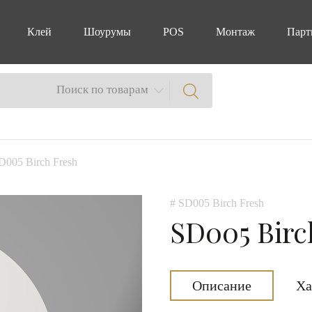
Клей
Шоурумы
POS
Монтаж
Парт
Поиск по товарам
D005 Birch Fresh
# SD005 Birch Fresh
SD005 Birc
Описание
Ха