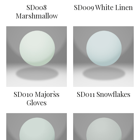
SD008
SD009 White Linen
Marshmallow
SD010 Majors`s
SD011 Snowflakes
Gloves