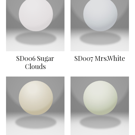
SD006 Sugar
SD007 Mrs.White
Clouds