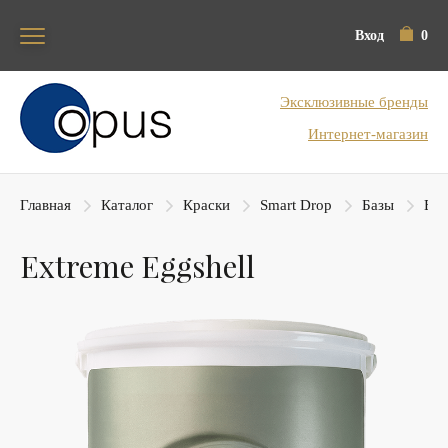
Вход
0
Блок поиска
Эксклюзивные бренды
Интернет-магазин
Главная
Каталог
Краски
Smart Drop
Базы
Ext
Extreme Eggshell