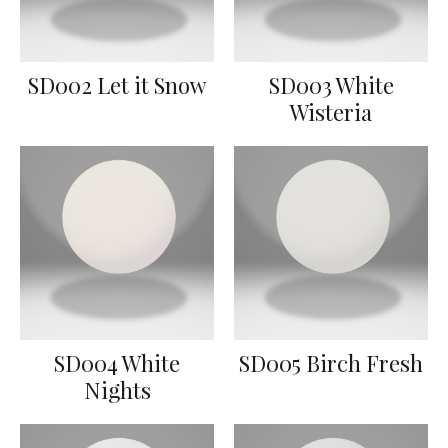
SD002 Let it Snow
SD003 White
Wisteria
SD004 White
SD005 Birch Fresh
Nights