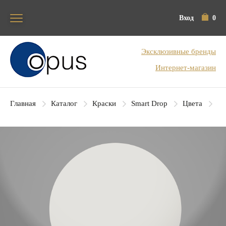
Вход
0
Блок поиска
Эксклюзивные бренды
Интернет-магазин
Главная
Каталог
Краски
Smart Drop
Цвета
SD