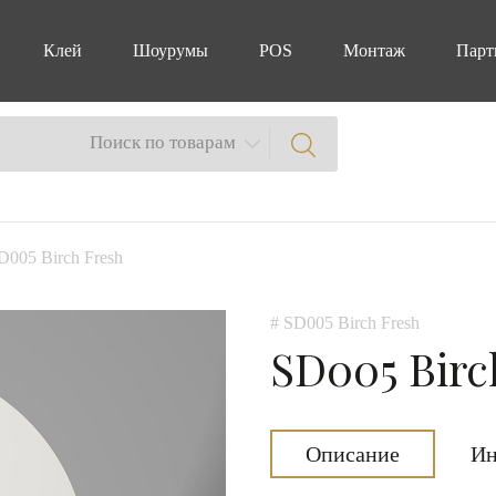
Клей
Шоурумы
POS
Монтаж
Парт
Поиск по товарам
D005 Birch Fresh
# SD005 Birch Fresh
SD005 Birc
Описание
Ин