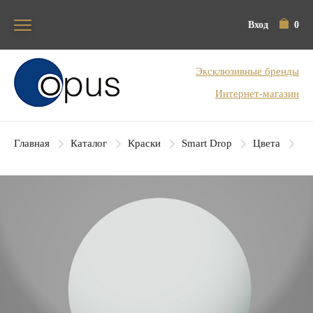
Вход
0
Блок поиска
Эксклюзивные бренды
Интернет-магазин
Главная
Каталог
Краски
Smart Drop
Цвета
SD