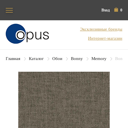
Вход
0
Блок поиска
Эксклюзивные бренды
Интернет-магазин
Главная
Каталог
Обои
Bonny
Memory
Bonny 