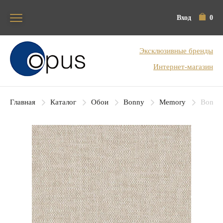
Вход
0
Блок поиска
Эксклюзивные бренды
Интернет-магазин
Главная
Каталог
Обои
Bonny
Memory
Bonny 