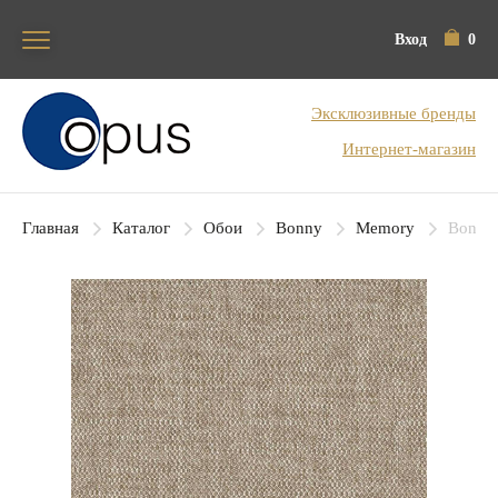
Вход
0
Блок поиска
Эксклюзивные бренды
Интернет-магазин
Главная
Каталог
Обои
Bonny
Memory
Bonny 