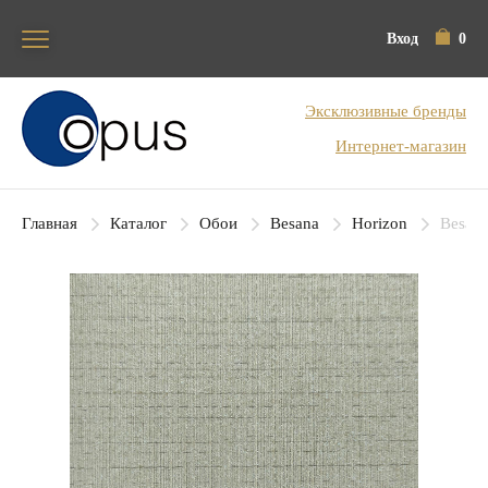
Вход
0
Блок поиска
Эксклюзивные бренды
Интернет-магазин
Главная
Каталог
Обои
Besana
Horizon
Besana