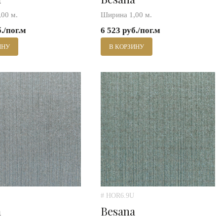
00 м.
Ширина 1,00 м.
б./пог.м
6 523 руб./пог.м
ИНУ
В КОРЗИНУ
# HOR6.9U
a
Besana