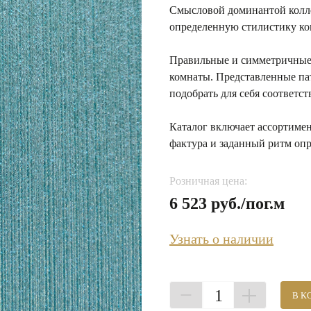
Смысловой доминантой колл
определенную стилистику ко
Правильные и симметричные 
комнаты. Представленные па
подобрать для себя соответс
Каталог включает ассортиме
фактура и заданный ритм опр
Розничная цена:
6 523 руб./пог.м
Узнать о наличии
1
В К