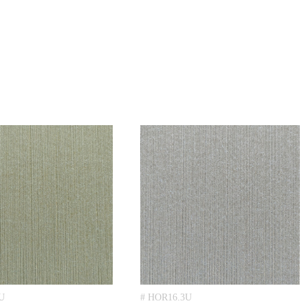
U
# HOR16.3U