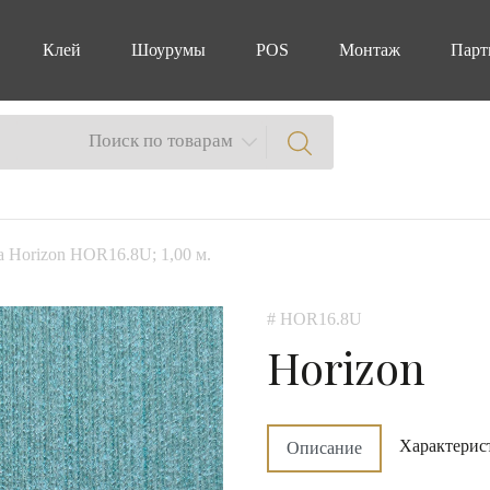
Клей
Шоурумы
POS
Монтаж
Парт
Поиск по товарам
a Horizon HOR16.8U; 1,00 м.
# HOR16.8U
Horizon
Характерис
Описание