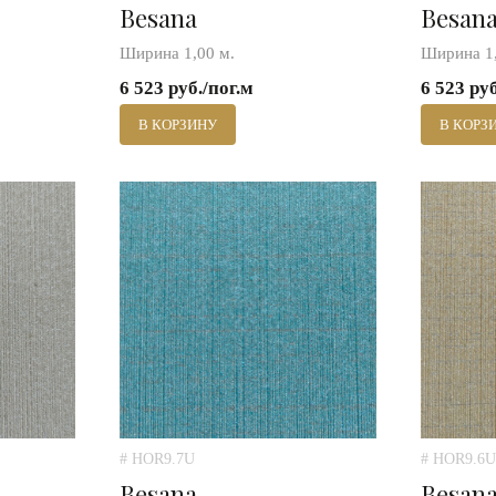
Besana
Besan
Ширина 1,00 м.
Ширина 1,
6 523 руб./пог.м
6 523 ру
В КОРЗИНУ
В КОРЗ
# HOR9.7U
# HOR9.6U
Besana
Besan