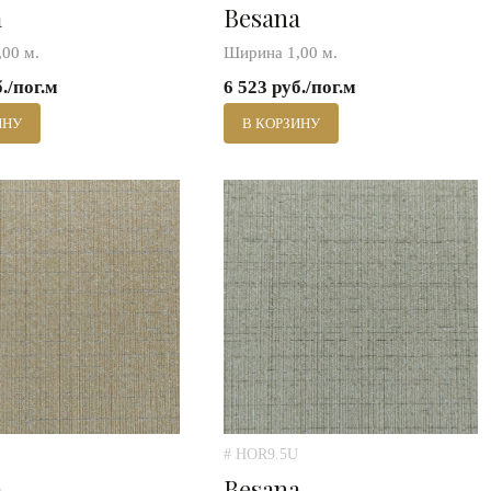
a
Besana
00 м.
Ширина 1,00 м.
б./пог.м
6 523 руб./пог.м
ИНУ
В КОРЗИНУ
# HOR9.5U
a
Besana