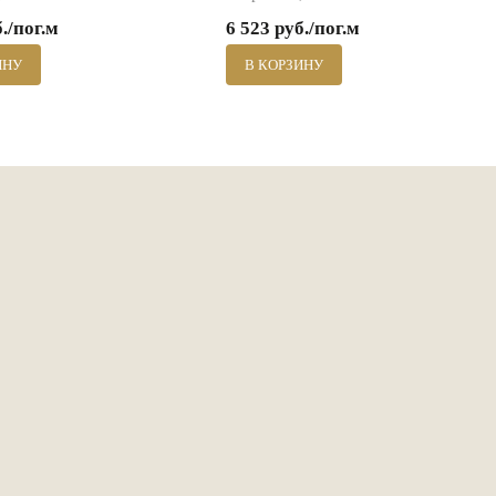
б./пог.м
6 523 руб./пог.м
ИНУ
В КОРЗИНУ