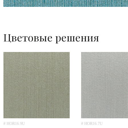
Цветовые решения
# HOR16.9U
# HOR16.7U