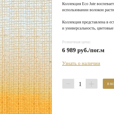
Коллекция Eco Jute воспевает
использовании волокон раст
Коллекция представлена в е
и универсальность, цветовые
Розничная цена:
6 989 руб./пог.м
Узнать о наличии
1
В К