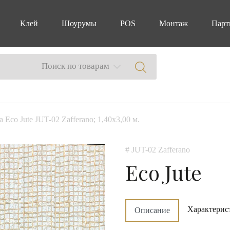
Клей
Шоурумы
POS
Монтаж
Парт
Поиск по товарам
a Eco Jute JUT-02 Zafferano; 1,40x3,00 м.
# JUT-02 Zafferano
Eco Jute
Характерис
Описание