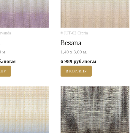
avanda
# JUT-02 Cipria
a
Besana
0 м.
1,40 х 3,00 м.
б./пог.м
6 989 руб./пог.м
ИНУ
В КОРЗИНУ