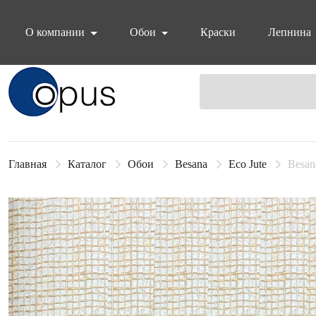
О компании
Обои
Краски
Лепнина
Блок поиска
Главная
Каталог
Обои
Besana
Eco Jute
Besan