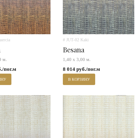
uercia
# JUT-02 Kaki
a
Besana
0 м.
1,40 х 3,00 м.
б./пог.м
8 014 руб./пог.м
ИНУ
В КОРЗИНУ