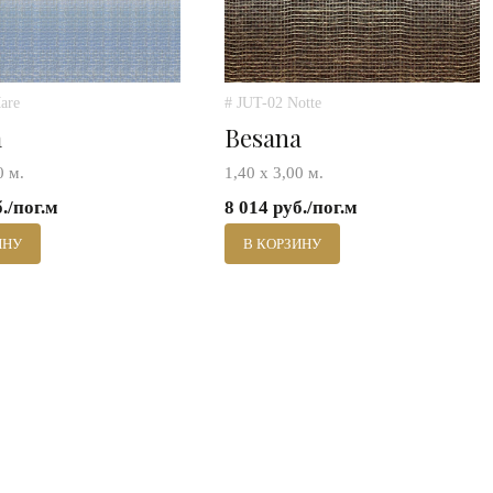
are
# JUT-02 Notte
a
Besana
0 м.
1,40 х 3,00 м.
б./пог.м
8 014 руб./пог.м
ИНУ
В КОРЗИНУ