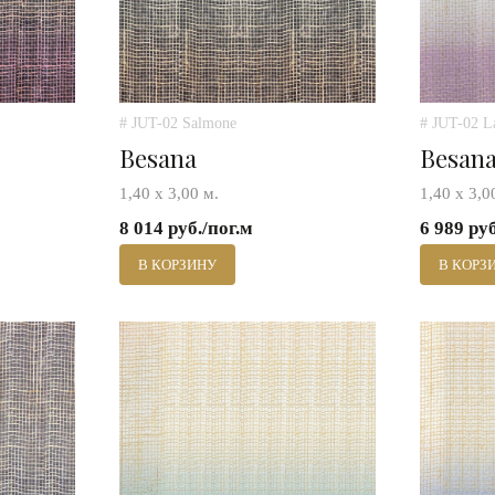
# JUT-02 Salmone
# JUT-02 L
Besana
Besan
1,40 х 3,00 м.
1,40 х 3,0
8 014 руб./пог.м
6 989 ру
В КОРЗИНУ
В КОРЗ