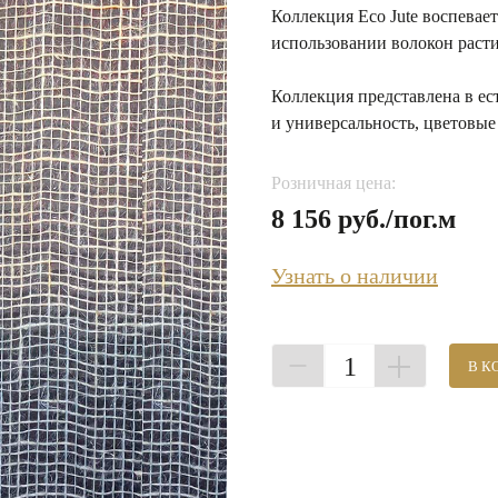
Коллекция Eco Jute воспевает
использовании волокон раст
Коллекция представлена в е
и универсальность, цветовые
Розничная цена:
8 156 руб./пог.м
Узнать о наличии
1
В К