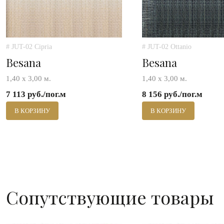
# JUT-02 Cipria
# JUT-02 Ottanio
Besana
Besana
1,40 х 3,00 м.
1,40 х 3,00 м.
7 113 руб./пог.м
8 156 руб./пог.м
В КОРЗИНУ
В КОРЗИНУ
Сопутствующие товары