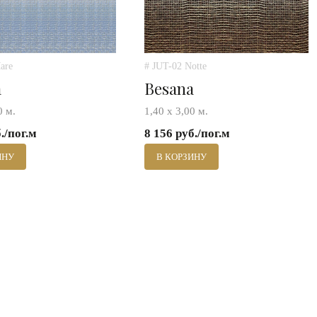
are
# JUT-02 Notte
a
Besana
0 м.
1,40 х 3,00 м.
./пог.м
8 156 руб./пог.м
ИНУ
В КОРЗИНУ