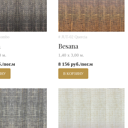
iombo
# JUT-02 Quercia
a
Besana
0 м.
1,40 х 3,00 м.
б./пог.м
8 156 руб./пог.м
ИНУ
В КОРЗИНУ