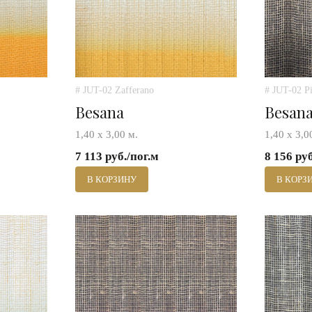
# JUT-02 Zafferano
# JUT-02 P
Besana
Besan
1,40 х 3,00 м.
1,40 х 3,0
7 113 руб./пог.м
8 156 ру
В КОРЗИНУ
В КОРЗ