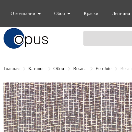
О компании
Обои
Краски
Лепнина
Блок поиска
Главная
Каталог
Обои
Besana
Eco Jute
Besan