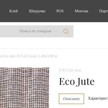
Клей
Шоурумы
POS
Монтаж
Парт
Поиск по товарам
a Eco Jute JUT-02 Avio; 1,40x3,00 м.
# JUT-02 Avio
Eco Jute
Характерис
Описание