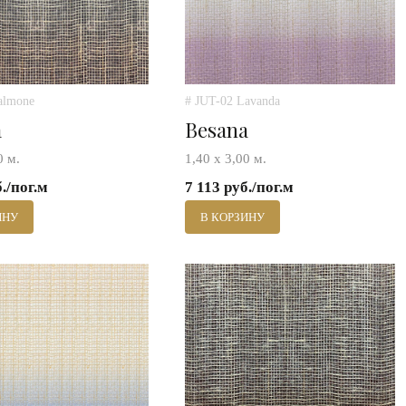
almone
# JUT-02 Lavanda
a
Besana
0 м.
1,40 х 3,00 м.
б./пог.м
7 113 руб./пог.м
ИНУ
В КОРЗИНУ