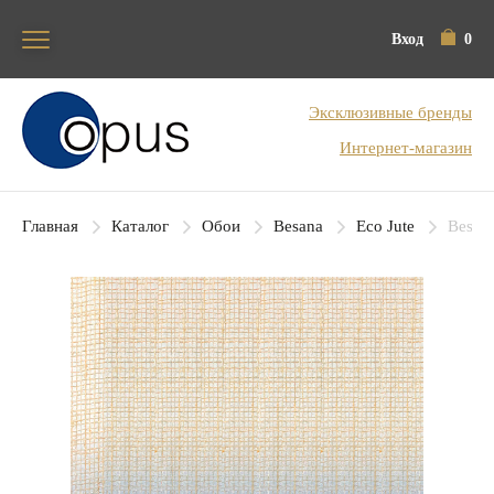
Вход
0
Блок поиска
Эксклюзивные бренды
Интернет-магазин
Главная
Каталог
Обои
Besana
Eco Jute
Besana