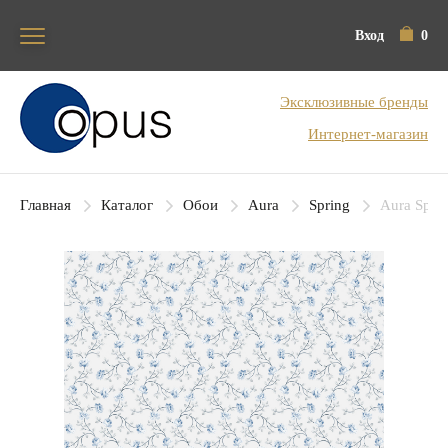
Вход
0
Блок поиска
Эксклюзивные бренды
Интернет-магазин
Главная
Каталог
Обои
Aura
Spring
Aura Sprin