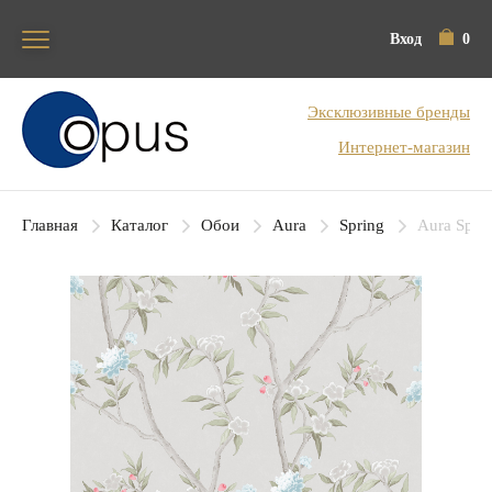
Вход
0
Блок поиска
Эксклюзивные бренды
Интернет-магазин
Главная
Каталог
Обои
Aura
Spring
Aura Sprin