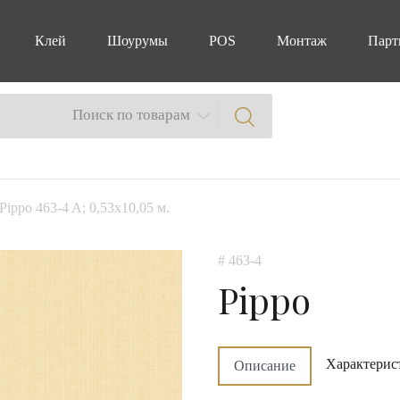
Клей
Шоурумы
POS
Монтаж
Парт
Поиск по товарам
Pippo 463-4 A; 0,53х10,05 м.
# 463-4
Pippo
Характерис
Описание