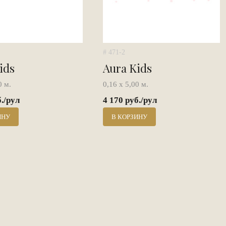
# 471-2
ids
Aura Kids
0 м.
0,16 х 5,00 м.
б./рул
4 170 руб./рул
ИНУ
В КОРЗИНУ