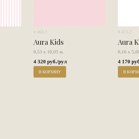
# 463-3
# 473-2
Aura Kids
Aura K
0,53 х 10,05 м.
0,16 х 5,0
4 320 руб./рул
4 170 ру
В КОРЗИНУ
В КОРЗ