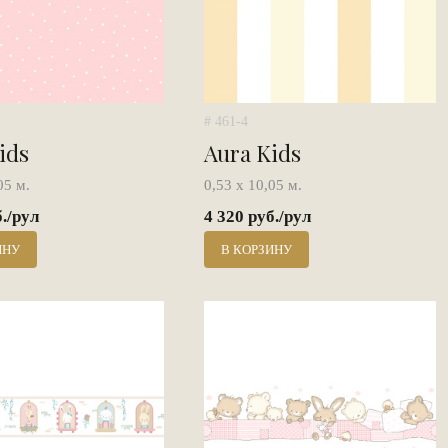
# 461-4
ids
Aura Kids
05 м.
0,53 х 10,05 м.
б./рул
4 320 руб./рул
ИНУ
В КОРЗИНУ