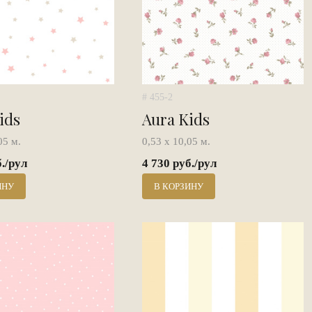
# 455-2
ids
Aura Kids
05 м.
0,53 х 10,05 м.
б./рул
4 730 руб./рул
ИНУ
В КОРЗИНУ