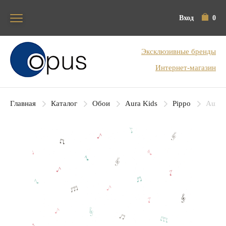
Вход
0
Блок поиска
Эксклюзивные бренды
Интернет-магазин
Главная
Каталог
Обои
Aura Kids
Pippo
Aura 