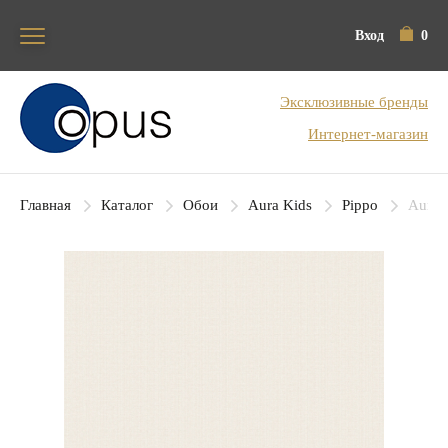
Вход
0
Блок поиска
Эксклюзивные бренды
Интернет-магазин
Главная
Каталог
Обои
Aura Kids
Pippo
Aura 