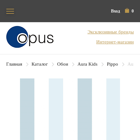
Вход
0
Блок поиска
Эксклюзивные бренды
Интернет-магазин
Главная
Каталог
Обои
Aura Kids
Pippo
Aura 