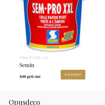
# Sem-Pro XXL 1 кг.
Semin
В КОРЗИНУ
640 руб./шт
Оpusdeco