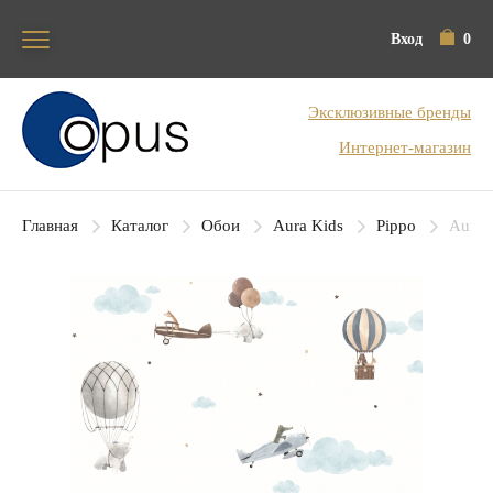
Вход
0
Блок поиска
Эксклюзивные бренды
Интернет-магазин
Главная
Каталог
Обои
Aura Kids
Pippo
Aura 