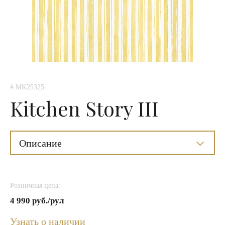
# MK25325
Kitchen Story III
Описание
Розничная цена:
4 990 руб./рул
Узнать о наличии