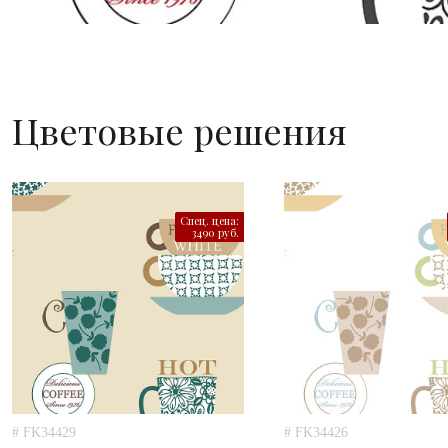
Цветовые решения
Спец. цена:
3490 руб.
# FK34429
# FK34426