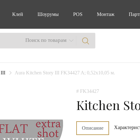
Клей
Шоурумы
POS
Монтаж
Парт
Поиск по товарам
III
Aura Kitchen Story III FK34427 A; 0,52х10,05 м.
# FK34427
Kitchen Sto
Характерис
Описание