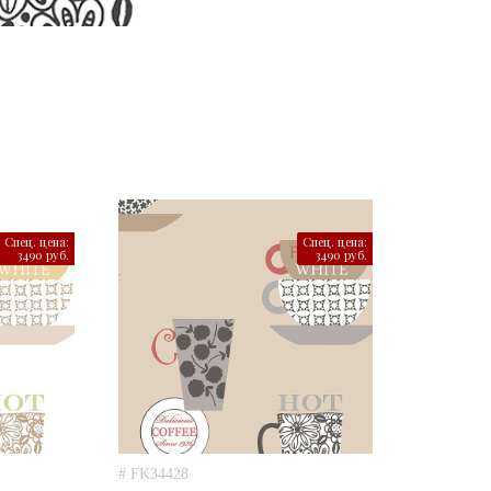
Спец. цена:
Спец. цена:
3490 руб.
3490 руб.
# FK34428