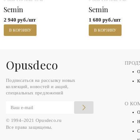
Semin
Semin
2 940 руб./шт
1 680 руб./шт
В КОРЗИНУ
В КОРЗИНУ
Оpusdeco
ПРОД
О
Подписаться на рассылку новых
К
коллекций, новостей и акций,
специальных предложений
О КО
О
© 1994–2021 Opusdeco.ru
Н
Все права защищены.
С