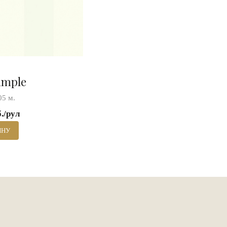
imple
05 м.
б./рул
ИНУ