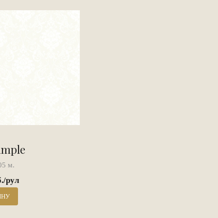
imple
05 м.
б./рул
ИНУ