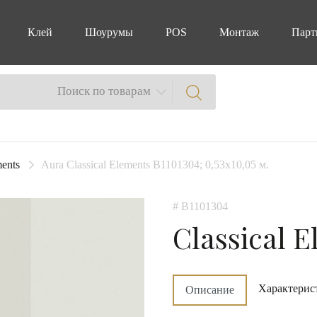
Клей
Шоурумы
POS
Монтаж
Парт
Поиск по товарам
ments
Aura Classical Elements B1101304; 0,53x10,05 м.
# B1101304
Classical 
Характерис
Описание