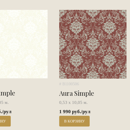
# B1100506
imple
Aura Simple
05 м.
0,53 х 10,05 м.
б./рул
1 990 руб./рул
ИНУ
В КОРЗИНУ