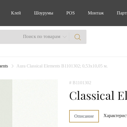
Клей
Шоурумы
POS
Монтаж
Парт
Поиск по товарам
ments
Aura Classical Elements B1101302; 0,53x10,05 м.
# B1101302
Classical 
Характерис
Описание