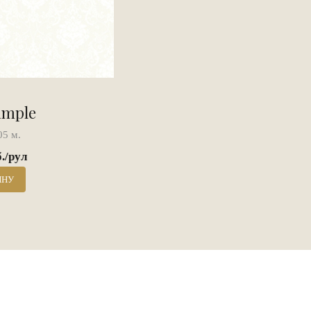
imple
05 м.
б./рул
ИНУ