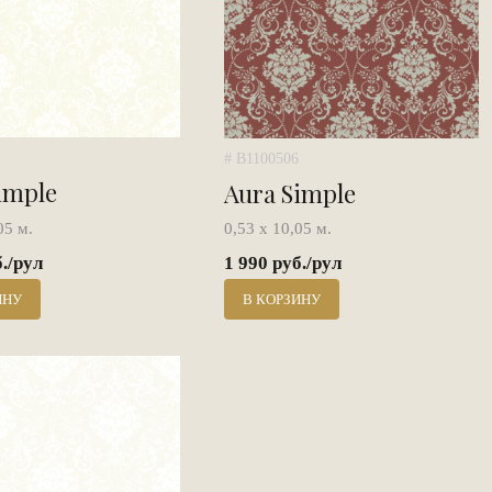
# B1100506
imple
Aura Simple
05 м.
0,53 х 10,05 м.
б./рул
1 990 руб./рул
ИНУ
В КОРЗИНУ