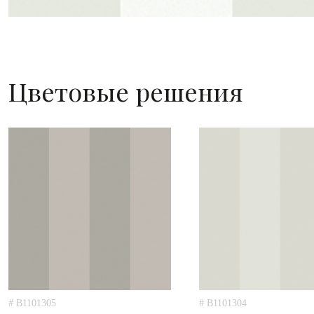
Цветовые решения
# B1101305
# B1101304