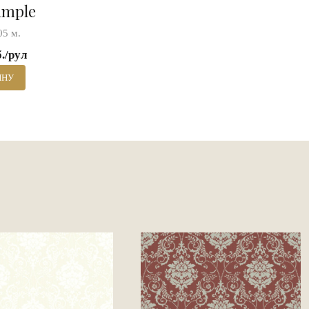
imple
05 м.
б./рул
ИНУ