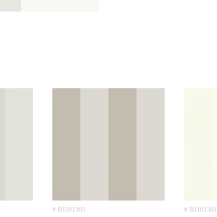
# B1101303
# B1101301