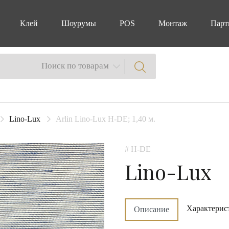
Клей
Шоурумы
POS
Монтаж
Парт
Поиск по товарам
Lino-Lux
Arlin Lino-Lux H-DE; 1,40 м.
# H-DE
Lino-Lux
Характерис
Описание