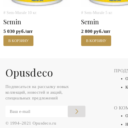
# Sem-Murale 10 кг.
# Sem-Murale 5 кг.
Semin
Semin
5 030 руб./шт
2 800 руб./шт
В КОРЗИНУ
В КОРЗИНУ
Оpusdeco
ПРОД
О
Подписаться на рассылку новых
К
коллекций, новостей и акций,
специальных предложений
О КО
О
© 1994–2021 Opusdeco.ru
Н