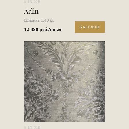
# 1N-02B
Arlin
Ширина 1,40 м.
В КОРЗИНУ
12 898 руб./пог.м
# 1N-01B