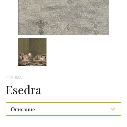
# 1N-05A
Esedra
Описание