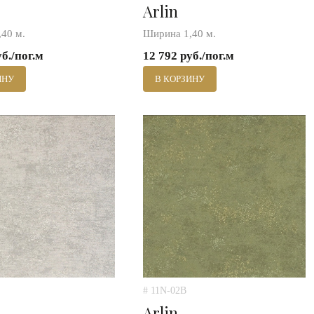
Arlin
40 м.
Ширина 1,40 м.
уб./пог.м
12 792 руб./пог.м
ИНУ
В КОРЗИНУ
# 11N-02B
Arlin