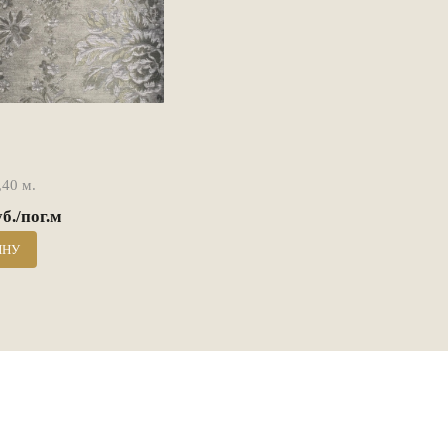
40 м.
уб./пог.м
ИНУ