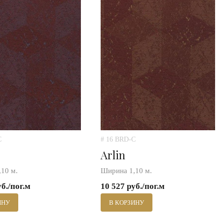
C
# 16 BRD-C
Arlin
10 м.
Ширина 1,10 м.
уб./пог.м
10 527 руб./пог.м
ИНУ
В КОРЗИНУ