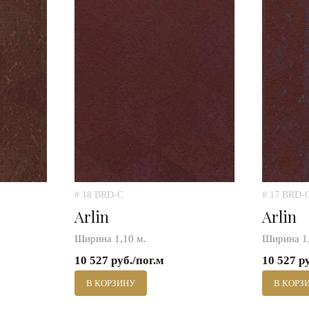
# 18 BRD-C
# 17 BRD-
Arlin
Arlin
Ширина 1,10 м.
Ширина 1,
10 527 руб./пог.м
10 527 р
В КОРЗИНУ
В КОРЗ