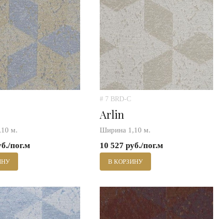
# 7 BRD-C
Arlin
10 м.
Ширина 1,10 м.
уб./пог.м
10 527 руб./пог.м
ИНУ
В КОРЗИНУ