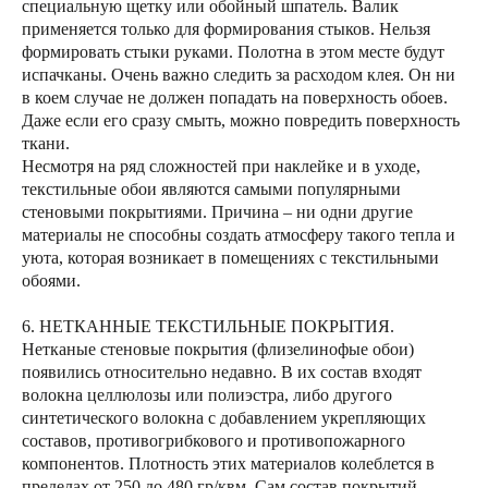
специальную щетку или обойный шпатель. Валик
применяется только для формирования стыков. Нельзя
формировать стыки руками. Полотна в этом месте будут
испачканы. Очень важно следить за расходом клея. Он ни
в коем случае не должен попадать на поверхность обоев.
Даже если его сразу смыть, можно повредить поверхность
ткани.
Несмотря на ряд сложностей при наклейке и в уходе,
текстильные обои являются самыми популярными
стеновыми покрытиями. Причина – ни одни другие
материалы не способны создать атмосферу такого тепла и
уюта, которая возникает в помещениях с текстильными
обоями.
6. НЕТКАННЫЕ ТЕКСТИЛЬНЫЕ ПОКРЫТИЯ.
Нетканые стеновые покрытия (флизелинофые обои)
появились относительно недавно. В их состав входят
волокна целлюлозы или полиэстра, либо другого
синтетического волокна с добавлением укрепляющих
составов, противогрибкового и противопожарного
компонентов. Плотность этих материалов колеблется в
пределах от 250 до 480 гр/квм. Сам состав покрытий