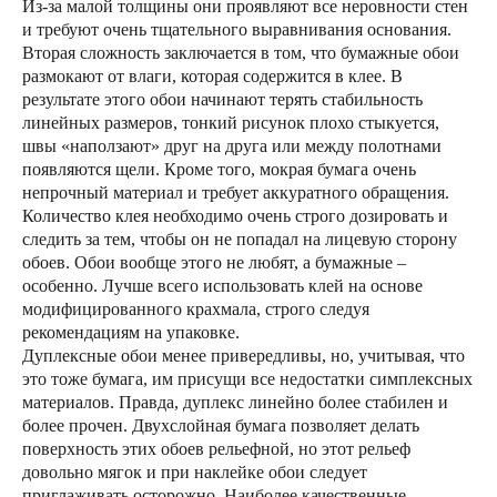
Из-за малой толщины они проявляют все неровности стен
и требуют очень тщательного выравнивания основания.
Вторая сложность заключается в том, что бумажные обои
размокают от влаги, которая содержится в клее. В
результате этого обои начинают терять стабильность
линейных размеров, тонкий рисунок плохо стыкуется,
швы «наползают» друг на друга или между полотнами
появляются щели. Кроме того, мокрая бумага очень
непрочный материал и требует аккуратного обращения.
Количество клея необходимо очень строго дозировать и
следить за тем, чтобы он не попадал на лицевую сторону
обоев. Обои вообще этого не любят, а бумажные –
особенно. Лучше всего использовать клей на основе
модифицированного крахмала, строго следуя
рекомендациям на упаковке.
Дуплексные обои менее привередливы, но, учитывая, что
это тоже бумага, им присущи все недостатки симплексных
материалов. Правда, дуплекс линейно более стабилен и
более прочен. Двухслойная бумага позволяет делать
поверхность этих обоев рельефной, но этот рельеф
довольно мягок и при наклейке обои следует
приглаживать осторожно. Наиболее качественные