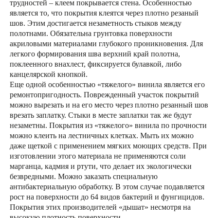
трудностей – клеем покрывается стена. Особенностью
является то, что покрытия клеятся через плотно резаный
шов. Этим достигается незаметность стыков между
полотнами. Обязательна грунтовка поверхности
акриловыми материалами глубокого проникновения. Для
легкого формирования шва верхний край полотна,
поклеенного внахлест, фиксируется булавкой, либо
канцелярской кнопкой.
Еще одной особенностью «тяжелого» винила является его
ремонтопригодность. Поврежденный участок покрытий
можно вырезать и на его место через плотно резанный шов
врезать заплатку. Стыки в месте заплатки так же будут
незаметны. Покрытия из «тяжелого» винила по прочности
можно клеить на лестничных клетках. Мыть их можно
даже щеткой с применением мягких моющих средств. При
изготовлении этого материала не применяются соли
марганца, кадмия и ртути, что делает их экологически
безвредными. Можно заказать специальную
антибактериальную обработку. В этом случае подавляется
рост на поверхности до 64 видов бактерий и фунгицидов.
Покрытия этих производителей «дышат» несмотря на
высокую плотность поверхности.