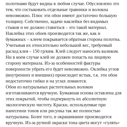
полотнами будут видны в любом случае. Обусловлено это
тем, что состыковать отдельные травинки и волокна
невозможно. Плюс эти обои имеют достаточно большую
толщину. Собственно, задачи наклейки без видимых
стыков и не должно ставиться – это такой материал.
Наклейка этих обоев производится так же, как и
бумажных – клеем покрывается обратная сторона полотна.
Учитывая их относительно небольшой вес, требуемый
расход клея – 150 гр/квм. Клей следует наносить валиком.
Ни в коем случае клей не должен попасть на лицевую
сторону материала. Из-за особенностей фактуры
поверхности убрать его будет невозможно. Оклейка углов
(внутренних и внешних) происходит встык, т.к. эти обои
недостаточно гибки и на углах ломаются.
Обои из натуральных растительных волокон
изготавливаются вручную. Бумажная основа оставлена для
этих покрытий, чтобы подчеркнуть их абсолютную
экологическую чистоту. Краски, используемые при
нанесении тонов или рисунка так же полностью
натуральны. Более того, и окрашивание производится
вручную. Из-за ручной окраски тона цвета могут «гулять»