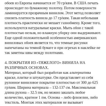
обоев из Европы начинается от 70 гр/квм. В США печать
происходит по бумажному полотну. Потом поверхности
ламинируется прозрачным винилом. Этот метод позволяет
снизить платность винила до 17 гр/квм. Такая небольшая
плотность практически не мешает газообмену. Кроме того,
используются натуральные краски. Мыть обои с такой
плотностью нельзя, но влажную уборку они выдерживают.
Еще одной положительной особенностью американских
виниловых обоев является то, что темные рисунки
напечатаны на темной бумаге и при огрехах в наклейке не
так заметны швы между полотнами.
4. ПОКРЫТИЯ ИЗ «ТЯЖЕЛОГО» ВИНИЛА НА
РАЗЛИЧНЫХ ОСНОВАХ.
Материал, который был разработан как альтернатива
краске, плитке и штукатурке. Он представляет из себя
рулонное виниловое покрытие плотностью от 300 до 625
гр/квм. Ширина материала – 132-137 см. Максимальная
длина рулона – 32.5 пм, но можно заказать любое
количество, кратное 1 пм. Основа – либо флизелин, либо
текстиль. Монтаж этих материалов не вызывает