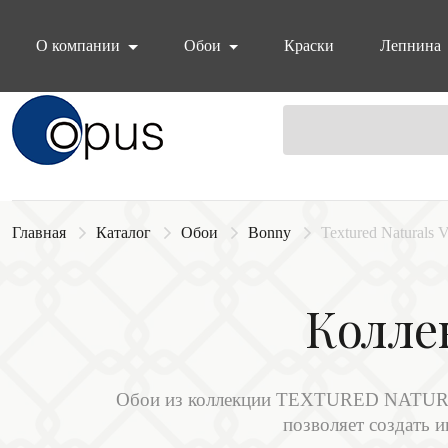
О компании
Обои
Краски
Лепнина
Блок поиска
Главная
Каталог
Обои
Bonny
Textured Naturals V
Коллек
Обои из коллекции TEXTURED NATURALS
позволяет создать 