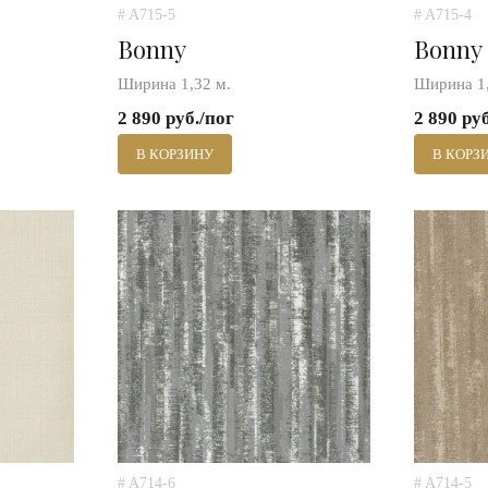
# A715-5
# A715-4
Bonny
Bonny
Ширина 1,32 м.
Ширина 1,
2 890 руб./пог
2 890 ру
В КОРЗИНУ
В КОРЗ
# A714-6
# A714-5