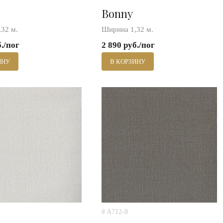
Bonny
32 м.
Ширина 1,32 м.
б./пог
2 890 руб./пог
ИНУ
В КОРЗИНУ
# A712-8