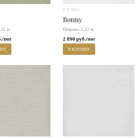
# A716-1
Bonny
32 м.
Ширина 1,32 м.
б./пог
2 890 руб./пог
ИНУ
В КОРЗИНУ