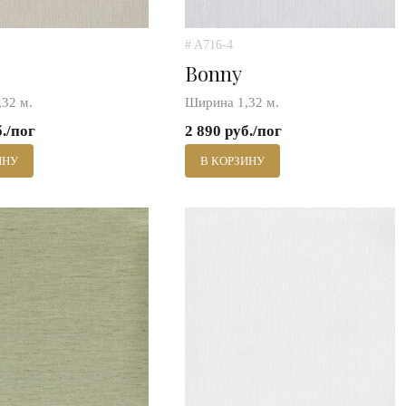
# A716-4
Bonny
32 м.
Ширина 1,32 м.
б./пог
2 890 руб./пог
ИНУ
В КОРЗИНУ