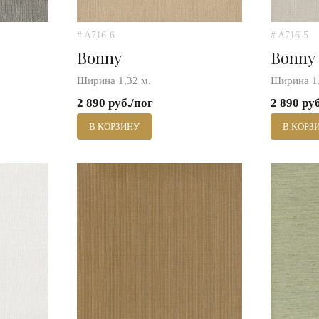
# A716-6
# A716-5
Bonny
Bonny
Ширина 1,32 м.
Ширина 1,
2 890 руб./пог
2 890 ру
В КОРЗИНУ
В КОРЗ