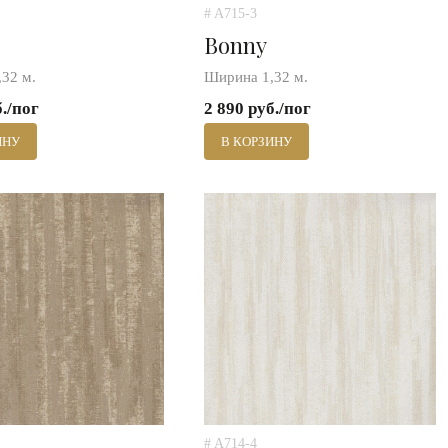
# A715-3
Bonny
32 м.
Ширина 1,32 м.
б./пог
2 890 руб./пог
ИНУ
В КОРЗИНУ
# A714-4