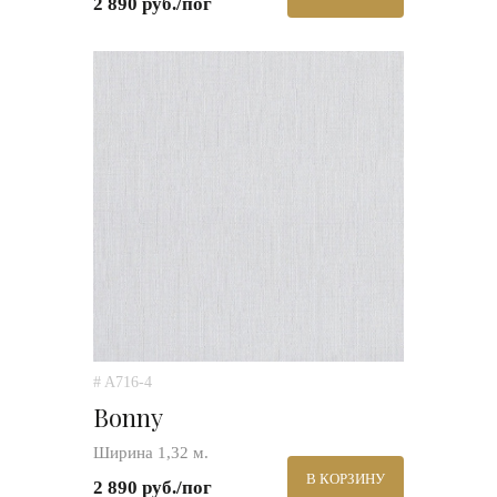
2 890 руб./пог
# A716-4
Bonny
Ширина 1,32 м.
В КОРЗИНУ
2 890 руб./пог