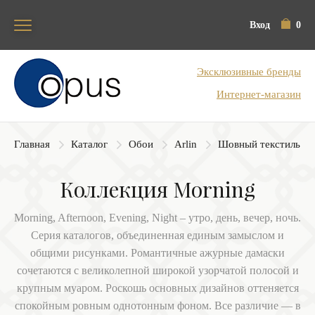
Вход
0
Блок поиска
Эксклюзивные бренды
Интернет-магазин
Главная
Каталог
Обои
Arlin
Шовный текстиль
Коллекция Morning
Morning, Afternoon, Evening, Night – утро, день, вечер, ночь.
Серия каталогов, объединенная единым замыслом и
общими рисунками. Романтичные ажурные дамаски
сочетаются с великолепной широкой узорчатой полосой и
крупным муаром. Роскошь основных дизайнов оттеняется
спокойным ровным однотонным фоном. Все различие — в