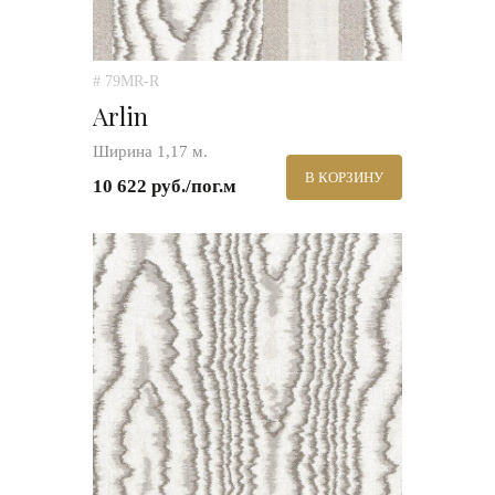
# 79MR-R
Arlin
Ширина 1,17 м.
В КОРЗИНУ
10 622 руб./пог.м