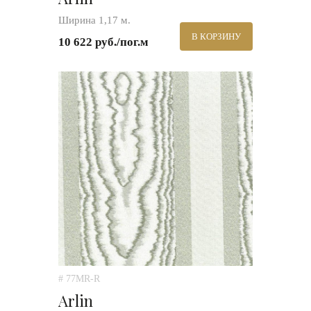
Ширина 1,17 м.
В КОРЗИНУ
10 622 руб./пог.м
# 77MR-R
Arlin