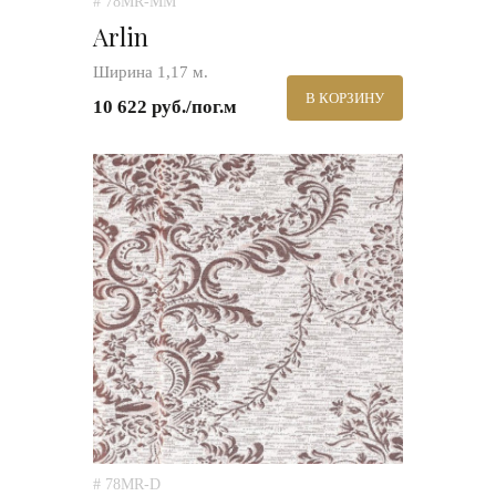
# 78MR-MM
Arlin
Ширина 1,17 м.
В КОРЗИНУ
10 622 руб./пог.м
# 78MR-D